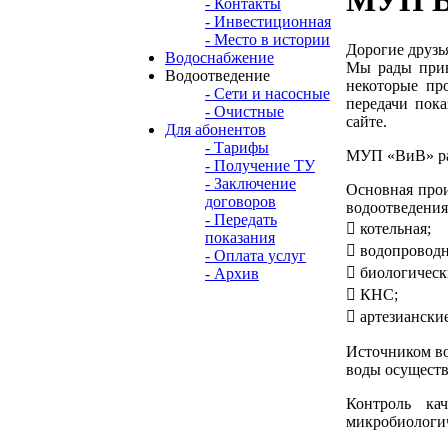
МУП Во
- Контакты
- Инвестиционная
- Место в истории
Дорогие друзь
Водоснабжение
Мы рады прив
Водоотведение
некоторые пр
- Сети и насосные
передачи пок
- Очистные
сайте.
Для абонентов
- Тарифы
МУП «ВиВ» рас
- Получение ТУ
- Заключение
Основная прои
договоров
водоотведения
- Передать
 котельная;
показания
 водопроводн
- Оплата услуг
 биологическ
- Архив
 КНС;
 артезиански
Источником во
воды осуществ
Контроль ка
микробиологич