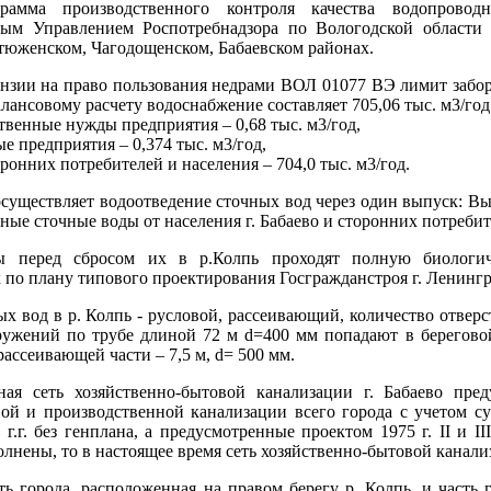
грамма производственного контроля качества водопрово
ным Управлением Роспотребнадзора по Вологодской области 
тюженском, Чагодощенском, Бабаевском районах.
нзии на право пользования недрами ВОЛ 01077 ВЭ лимит забора 
лансовому расчету водоснабжение составляет 705,06 тыс. м3/год
ственные нужды предприятия – 0,68 тыс. м3/год,
ые предприятия – 0,374 тыс. м3/год,
ронних потребителей и населения – 704,0 тыс. м3/год.
существляет водоотведение сточных вод через один выпуск: Вы
ные сточные воды от населения г. Бабаево и сторонних потреби
ы перед сбросом их в р.Колпь проходят полную биологич
 по плану типового проектирования Госгражданстроя г. Ленингр
х вод в р. Колпь - русловой, рассеивающий, количество отверст
ужений по трубе длиной 72 м d=400 мм попадают в береговой 
ассеивающей части – 7,5 м, d= 500 мм.
ная сеть хозяйственно-бытовой канализации г. Бабаево пред
ой и производственной канализации всего города с учетом су
0 г.г. без генплана, а предусмотренные проектом 1975 г. II и 
олнены, то в настоящее время сеть хозяйственно-бытовой канали
ть города, расположенная на правом берегу р. Колпь, и часть 