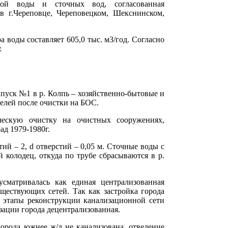
дной воды и сточных вод, согласованная
в г.Череповце, Череповецком, Шекснинском,
воды составляет 605,0 тыс. м3/год. Согласно
:
пуск №1 в р. Колпь – хозяйственно-бытовые и
телей после очистки на БОС.
ескую очистку на очистных сооружениях,
ад 1979-1980г.
ий – 2, d отверстий – 0,05 м. Сточные воды с
колодец, откуда по трубе сбрасываются в р.
усматривалась как единая централизованная
ществующих сетей. Так как застройка города
III этапы реконструкции канализационной сети
зации города децентрализованная.
города южнее ж/д не канализована, отведение