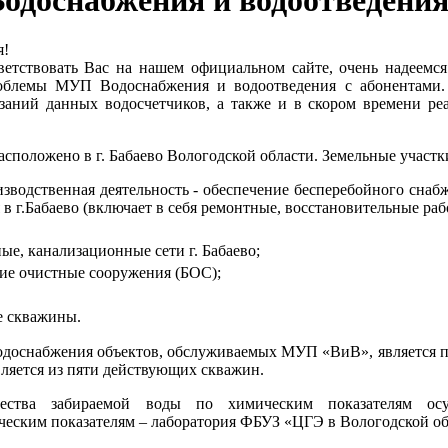
доснабжения и водоотведени
я!
етствовать Вас на нашем официальном сайте, очень надеемся
облемы МУП Водоснабжения и водоотведения с абонентами.
азаний данных водосчетчиков, а также и в скором времени р
положено в г. Бабаево Вологодской области. Земельные участки
зводственная деятельность - обеспечение бесперебойного снабж
 в г.Бабаево (включает в себя ремонтные, восстановительные раб
ые, канализационные сети г. Бабаево;
ие очистные сооружения (БОС);
е скважины.
доснабжения объектов, обслуживаемых МУП «ВиВ», является п
ляется из пяти действующих скважин.
чества забираемой воды по химическим показателям о
еским показателям – лаборатория ФБУЗ «ЦГЭ в Вологодской обл