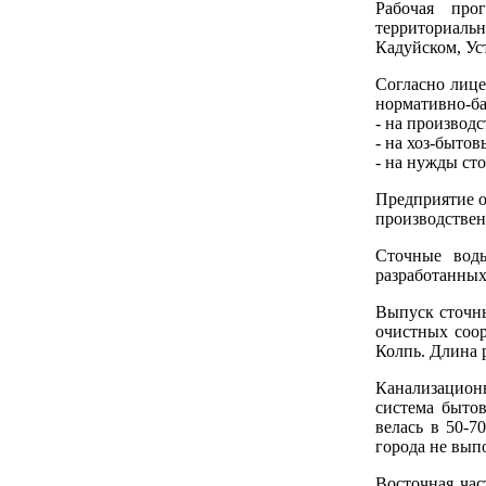
Рабочая про
территориаль
Кадуйском, Ус
Согласно лице
нормативно-ба
- на производ
- на хоз-бытов
- на нужды сто
Предприятие о
производствен
Сточные вод
разработанных
Выпуск сточны
очистных соор
Колпь. Длина р
Канализацион
система бытов
велась в 50-7
города не вып
Восточная час